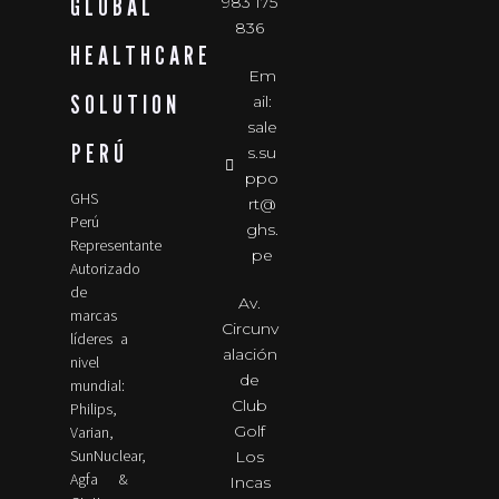
GLOBAL
983 175
836
HEALTHCARE
Em
SOLUTION
ail:
sale
PERÚ
s.su
ppo
GHS
rt@
Perú
ghs.
Representante
pe
Autorizado
de
Av.
marcas
Circunv
líderes a
alación
nivel
de
mundial:
Club
Philips,
Golf
Varian,
SunNuclear,
Los
Agfa &
Incas