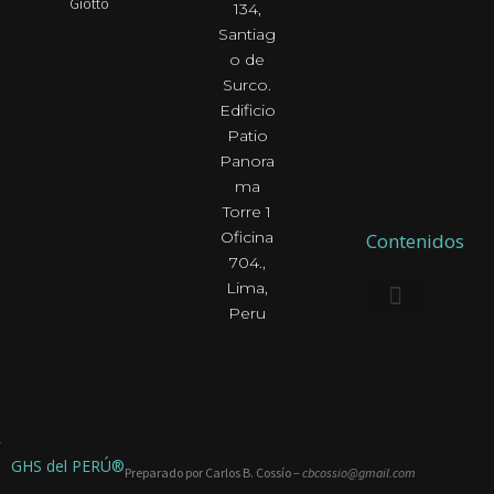
Giotto
134,
Santiag
o de
Surco.
Edificio
Patio
Panora
ma
Torre 1
Oficina
Contenidos
704.,
Lima,
Peru
INICIO
PHILIPS
CMR
SERVICIOS
CONTÁCTENOS
GHS del PERÚ®
Preparado por Carlos B. Cossío –
cbcossio@gmail.com