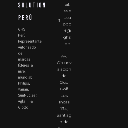
SOLUTION
ail:
sale
PERÚ
s.su
ppo
GHS
rt@
Perú
ghs.
Representante
pe
Autorizado
de
Av.
marcas
Circunv
líderes a
alación
nivel
de
mundial:
Club
Philips,
Golf
Varian,
SunNuclear,
Los
Agfa &
Incas
Giotto
134,
Santiag
o de