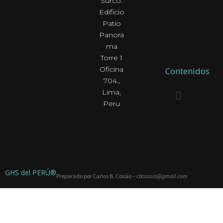
Surco.
Edificio
Patio
Panora
ma
Torre 1
Oficina
Contenidos
704.,
Lima,
Peru
INICIO
PHILIPS
CMR
SERVICIOS
CONTÁCTENOS
GHS del PERÚ®
Preparado por Carlos B. Cossío –
cbcossio@gmail.com