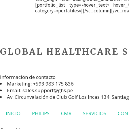
[portfolio_list type=»hover_text» hover
category=»portatiles»][/vc_column][/vc_ro
GLOBAL HEALTHCARE S
GHS Perú Representante Autorizado de marcas líderes a nivel mundial: Phili
Información de contacto
Marketing: +593 983 175 836
Email: sales.support@ghs.pe
Av. Circunvalación de Club Golf Los Incas 134, Santia
INICIO
PHILIPS
CMR
SERVICIOS
CON