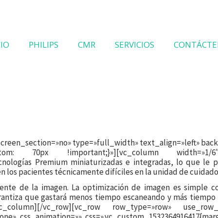
CIO
PHILIPS
CMR
SERVICIOS
CONTÁCTE
reen_section=»no» type=»full_width» text_align=»left» ba
-bottom: 70px !important;}»][vc_column width=»1/6
nologías Premium miniaturizadas e integradas, lo que le p
n los pacientes técnicamente difíciles en la unidad de cuidado
ciente de la imagen. La optimización de imagen es simple 
arantiza que gastará menos tiempo escaneando y más tiempo 
vc_column][/vc_row][vc_row row_type=»row» use_row_a
none» css_animation=»» css=».vc_custom_1532364916417{marg