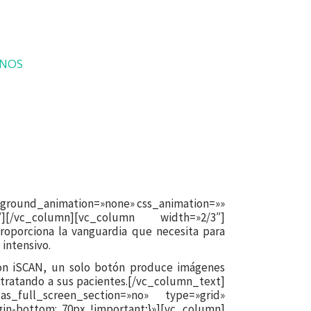
NOS
ckground_animation=»none» css_animation=»»
″][/vc_column][vc_column width=»2/3″]
roporciona la vanguardia que necesita para
 intensivo.
con iSCAN, un solo botón produce imágenes
tratando a sus pacientes.[/vc_column_text]
s_full_screen_section=»no» type=»grid»
in-bottom: 70px !important;}»][vc_column]