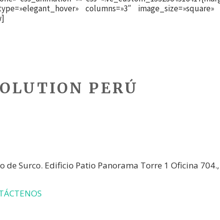
_type=»elegant_hover» columns=»3″ image_size=»square» 
w]
OLUTION PERÚ
ps, Varian, SunNuclear, Agfa & Giotto
go de Surco. Edificio Patio Panorama Torre 1 Oficina 704.
TÁCTENOS