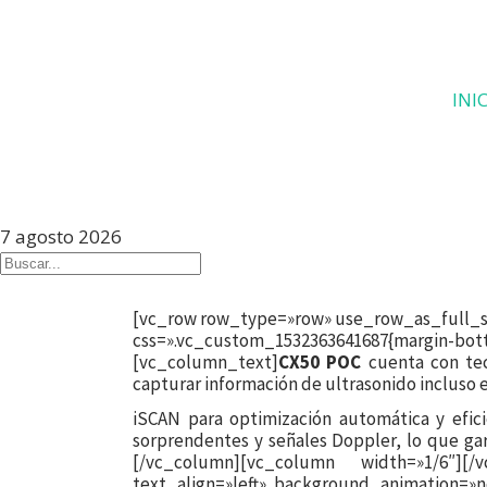
INI
7 agosto 2026
[vc_row row_type=»row» use_row_as_full_sc
css=».vc_custom_1532363641687{margin
[vc_column_text]
CX50 POC
cuenta con tec
capturar información de ultrasonido incluso e
iSCAN para optimización automática y efi
sorprendentes y señales Doppler, lo que g
[/vc_column][vc_column width=»1/6″][/
text_align=»left» background_animation=»