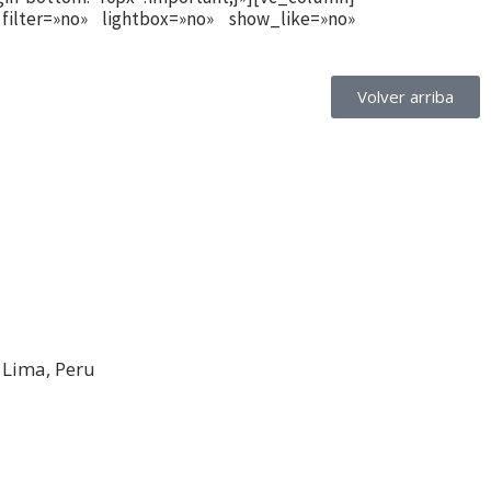
filter=»no» lightbox=»no» show_like=»no»
Volver arriba
, Lima, Peru