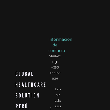
Información
de
contacto
Marketi
ng:
+593
GLOBAL
983 175
836
HEALTHCARE
Em
SOLUTION
ail:
sale
PERÚ
s.su