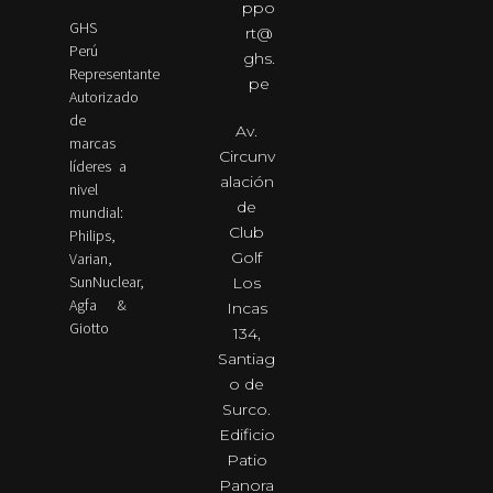
ppo
GHS
rt@
Perú
ghs.
Representante
pe
Autorizado
de
Av.
marcas
Circunv
líderes a
alación
nivel
de
mundial:
Club
Philips,
Golf
Varian,
SunNuclear,
Los
Agfa &
Incas
Giotto
134,
Santiag
o de
Surco.
Edificio
Patio
Panora